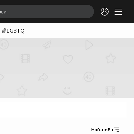
🌈LGBTQ
Най-нови