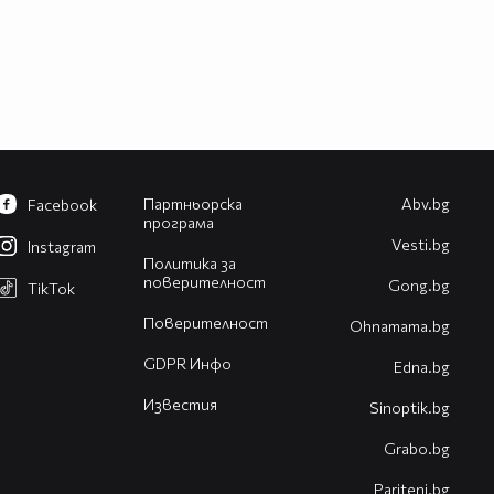
Партньорска
Abv.bg
Facebook
програма
Vesti.bg
Instagram
Политика за
поверителност
Gong.bg
TikTok
Поверителност
Оhnamama.bg
GDPR Инфо
Edna.bg
Известия
Sinoptik.bg
Grabo.bg
Pariteni.bg