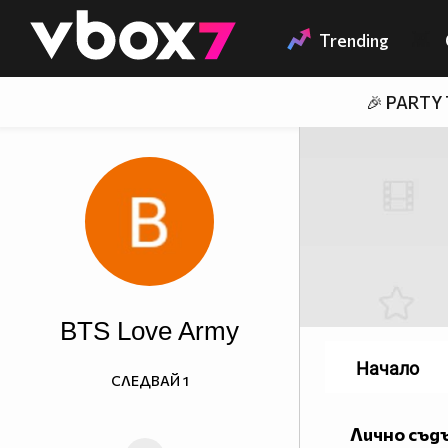
Member of
👾
Trending
🎉 PARTY
BTS Love Army
Начало
СЛЕДВАЙ
1
Лично съд