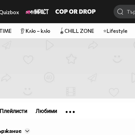
Quizbox
 TIME
👂 Клю – клю
🪀CHILL ZONE
⭐Lifestyle
Плейлисти
Любими
ържание