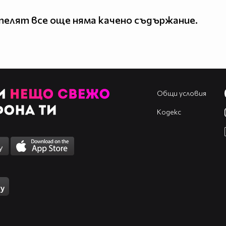
елят все още няма качено съдържание.
Общи условия
Кодекс