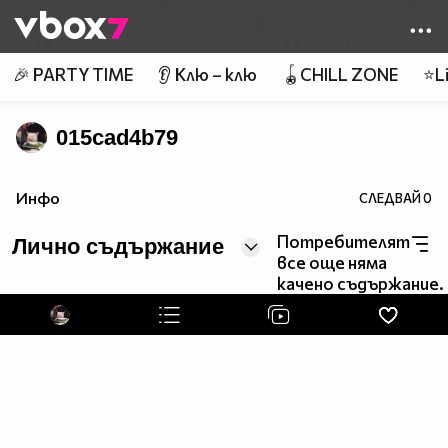
Member of
👾
🎉 PARTY TIME
👂 Клю – клю
🪀CHILL ZONE
⭐Li
015cad4b79
Инфо
СЛЕДВАЙ
0
Потребителят
Лично съдържание
все още няма
качено съдържание.