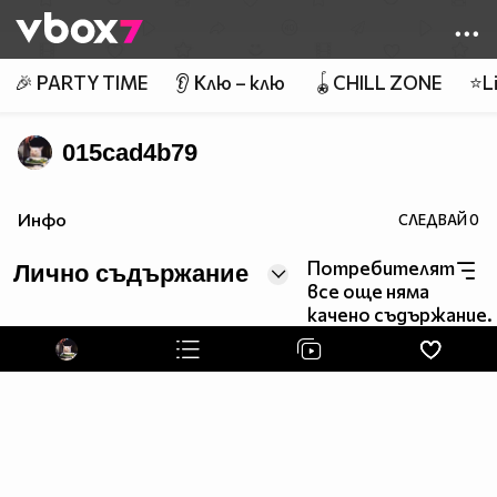
Member of
👾
🎉 PARTY TIME
👂 Клю – клю
🪀CHILL ZONE
⭐Li
015cad4b79
Инфо
СЛЕДВАЙ
0
Потребителят
Лично съдържание
все още няма
качено съдържание.