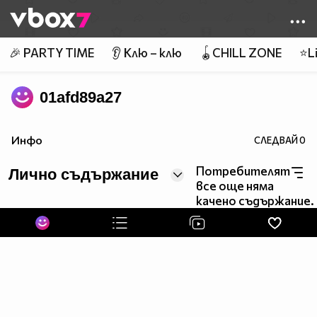
Member of
👾
🎉 PARTY TIME
👂 Клю – клю
🪀CHILL ZONE
⭐Li
01afd89a27
Инфо
СЛЕДВАЙ
0
Потребителят
Лично съдържание
все още няма
качено съдържание.