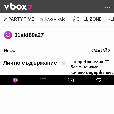
Member of
👾
🎉 PARTY TIME
👂 Клю – клю
🪀CHILL ZONE
⭐Li
01afd89a27
Инфо
СЛЕДВАЙ
0
Потребителят
Лично съдържание
все още няма
качено съдържание.