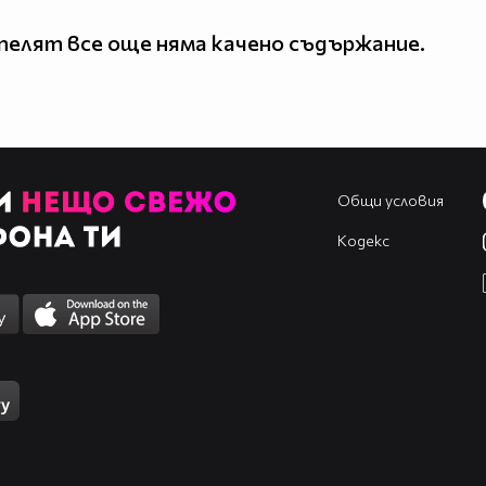
елят все още няма качено съдържание.
Общи условия
Кодекс