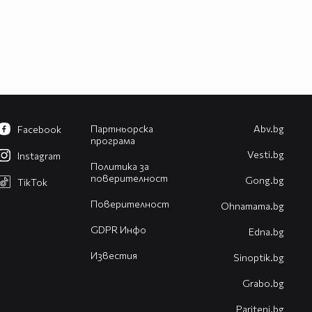
Партньорска
Abv.bg
Facebook
програма
Vesti.bg
Instagram
Политика за
поверителност
Gong.bg
TikTok
Поверителност
Оhnamama.bg
GDPR Инфо
Edna.bg
Известия
Sinoptik.bg
Grabo.bg
Pariteni.bg