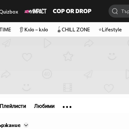
Quizbox
 TIME
👂 Клю – клю
🪀CHILL ZONE
⭐Lifestyle
Плейлисти
Любими
ържание