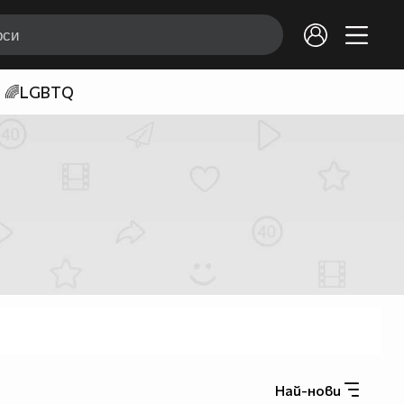
🌈LGBTQ
Най-нови