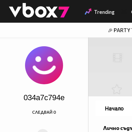
Member of
👾
Trending
🎉 PARTY
034a7c794e
Начало
СЛЕДВАЙ
0
Лично съд