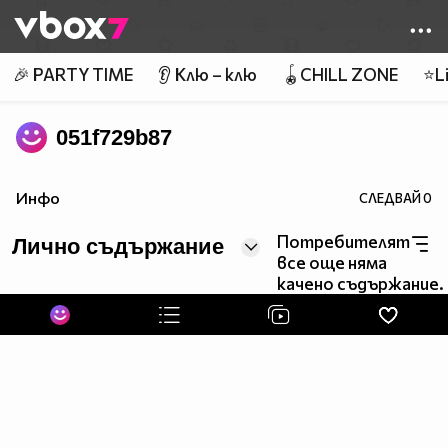
Member of
👾
🎉 PARTY TIME
👂 Клю – клю
🪀CHILL ZONE
⭐Li
051f729b87
Инфо
СЛЕДВАЙ
0
Потребителят
Лично съдържание
все още няма
качено съдържание.