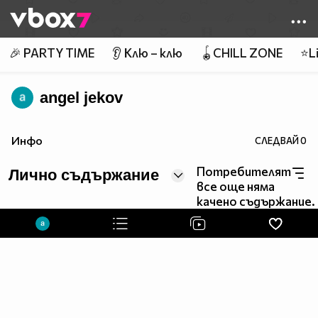
Member of
👾
🎉 PARTY TIME
👂 Клю – клю
🪀CHILL ZONE
⭐Li
angel jekov
Инфо
СЛЕДВАЙ
0
Потребителят
Лично съдържание
все още няма
качено съдържание.