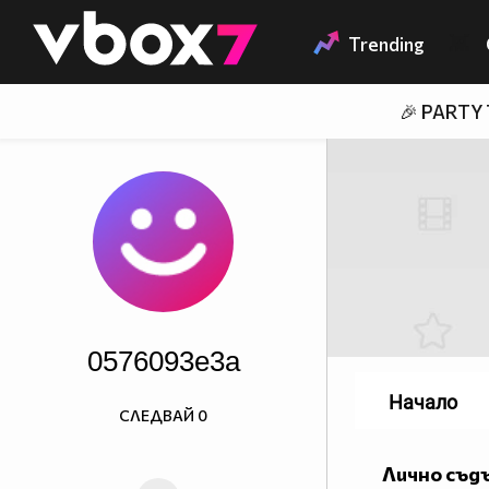
Member of
👾
Trending
🎉 PARTY
0576093e3a
Начало
СЛЕДВАЙ
0
Лично съд