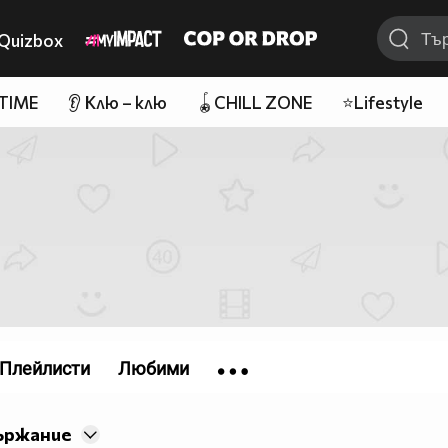
Quizbox
 TIME
👂 Клю – клю
🪀CHILL ZONE
⭐Lifestyle
Плейлисти
Любими
ържание