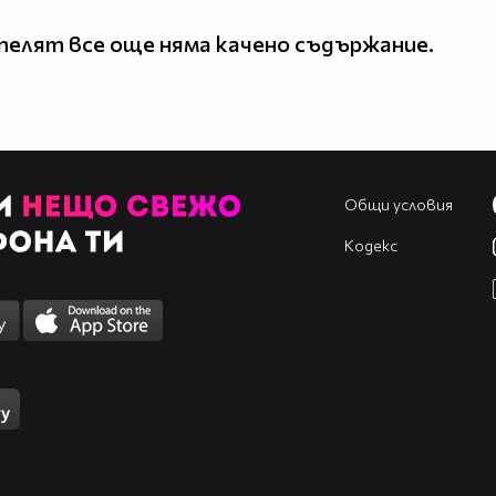
елят все още няма качено съдържание.
Общи условия
Кодекс