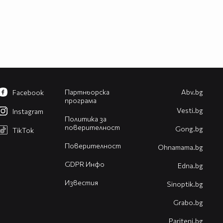
Партньорска
Abv.bg
Facebook
програма
Vesti.bg
Instagram
Политика за
поверителност
Gong.bg
TikTok
Поверителност
Оhnamama.bg
GDPR Инфо
Edna.bg
Известия
Sinoptik.bg
Grabo.bg
Pariteni.bg