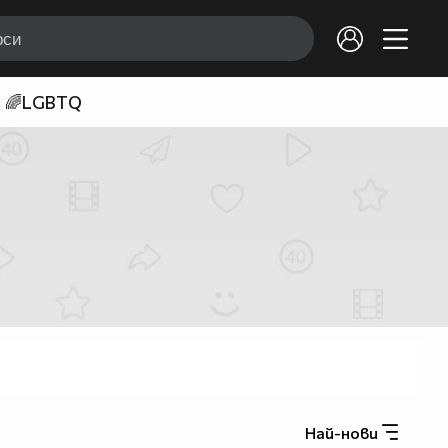
🌈LGBTQ
Най-нови