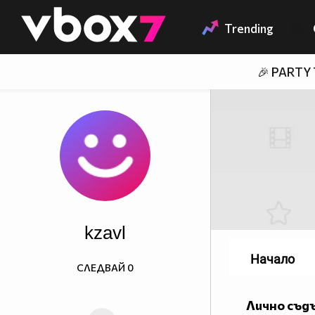
Member of
👾
Trending
🎉 PARTY
kzavl
Начало
СЛЕДВАЙ
0
Лично съд