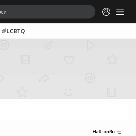
🌈LGBTQ
Най-нови