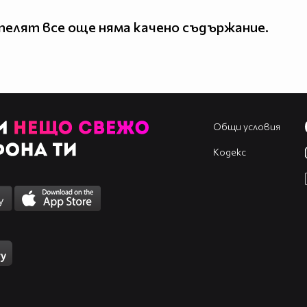
елят все още няма качено съдържание.
Общи условия
Кодекс