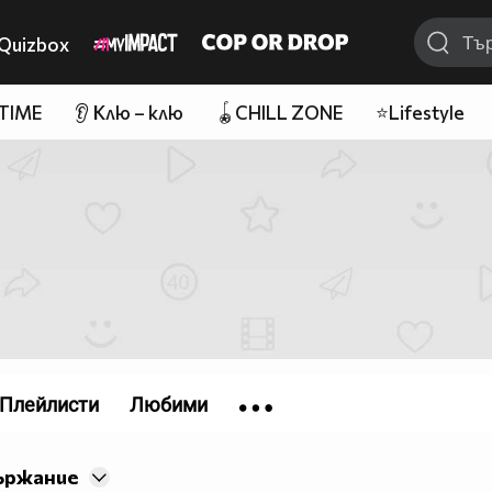
Quizbox
 TIME
👂 Клю – клю
🪀CHILL ZONE
⭐Lifestyle
Плейлисти
Любими
ържание