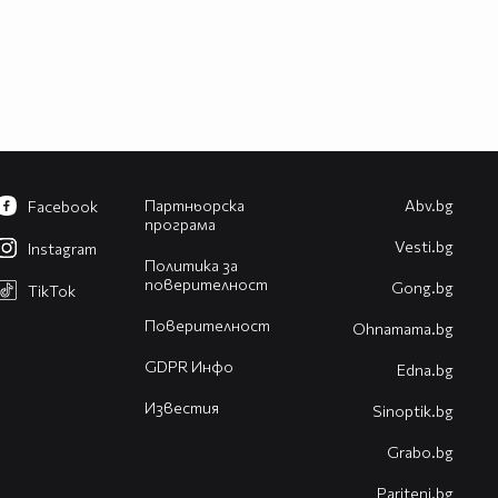
Партньорска
Abv.bg
Facebook
програма
Vesti.bg
Instagram
Политика за
поверителност
Gong.bg
TikTok
Поверителност
Оhnamama.bg
GDPR Инфо
Edna.bg
Известия
Sinoptik.bg
Grabo.bg
Pariteni.bg