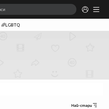
🌈LGBTQ
Най-стари