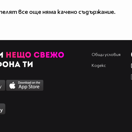
елят все още няма качено съдържание.
Общи условия
Кодекс