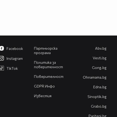
Партньорска
Abv.bg
Facebook
програма
Vesti.bg
Instagram
Политика за
поверителност
Gong.bg
TikTok
Поверителност
Оhnamama.bg
GDPR Инфо
Edna.bg
Известия
Sinoptik.bg
Grabo.bg
Pariteni.bg