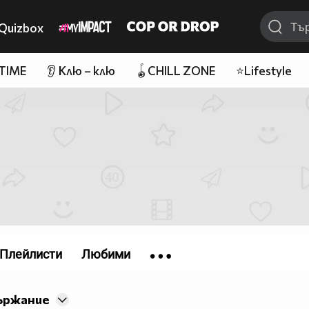
Quizbox
 TIME
👂 Клю – клю
🪀CHILL ZONE
⭐Lifestyle
Плейлисти
Любими
ържание