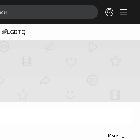
🌈LGBTQ
Име