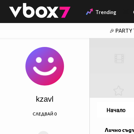
Member of
👾
Trending
🎉 PARTY
kzavl
Начало
СЛЕДВАЙ
0
Лично съд