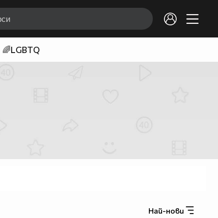
🌈LGBTQ
Най-нови