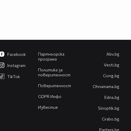
Партньорска
Abv.bg
Facebook
програма
Vesti.bg
Instagram
Политика за
поверителност
Gong.bg
TikTok
Поверителност
Оhnamama.bg
GDPR Инфо
Edna.bg
Известия
Sinoptik.bg
Grabo.bg
Pariteni.bg