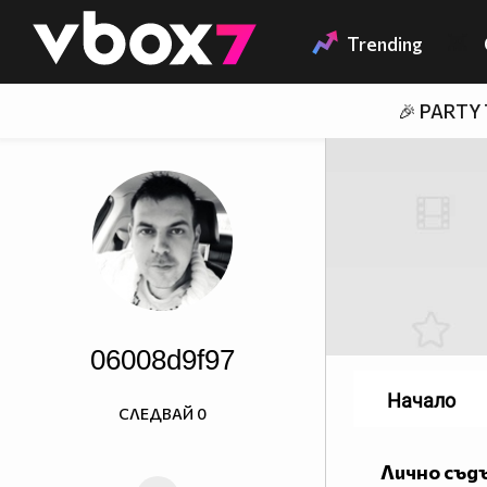
Member of
👾
Trending
🎉 PARTY
06008d9f97
Начало
СЛЕДВАЙ
0
Лично съд