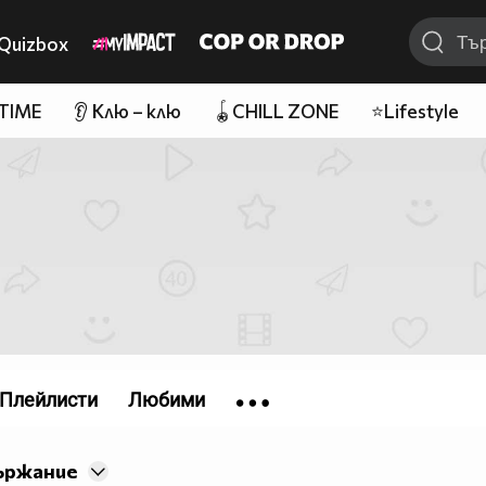
Quizbox
 TIME
👂 Клю – клю
🪀CHILL ZONE
⭐Lifestyle
Плейлисти
Любими
ържание