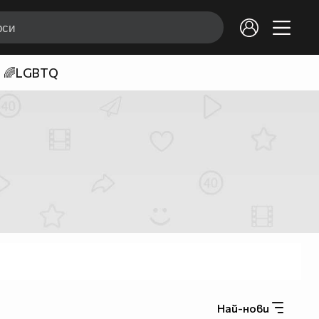
🌈LGBTQ
Най-нови