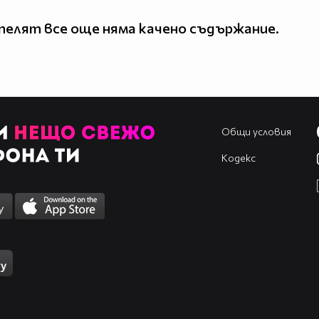
елят все още няма качено съдържание.
Общи условия
Кодекс