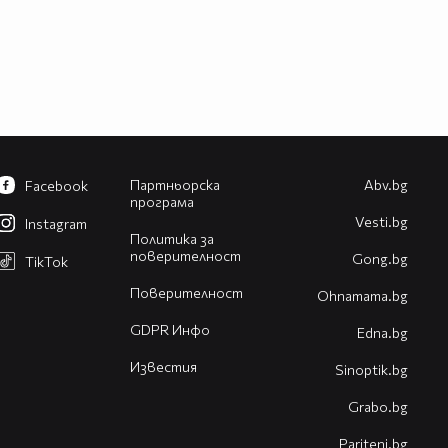
Партньорска
Abv.bg
Facebook
програма
Vesti.bg
Instagram
Политика за
поверителност
Gong.bg
TikTok
Поверителност
Оhnamama.bg
GDPR Инфо
Edna.bg
Известия
Sinoptik.bg
Grabo.bg
Pariteni.bg