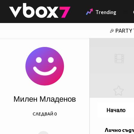
Member of
👾
Trending
🎉 PARTY
Милен Младенов
Начало
СЛЕДВАЙ
0
Лично съд