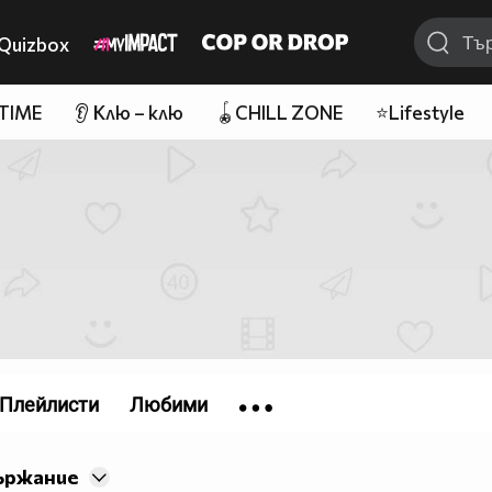
Quizbox
 TIME
👂 Клю – клю
🪀CHILL ZONE
⭐Lifestyle
Плейлисти
Любими
ържание