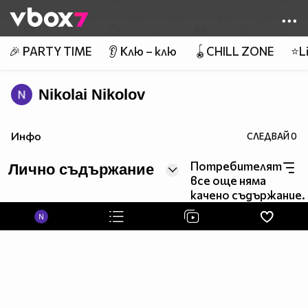
Member of
👾
🎉 PARTY TIME
👂 Клю – клю
🪀CHILL ZONE
⭐Li
Nikolai Nikolov
Инфо
СЛЕДВАЙ
0
Потребителят
Лично съдържание
все още няма
качено съдържание.