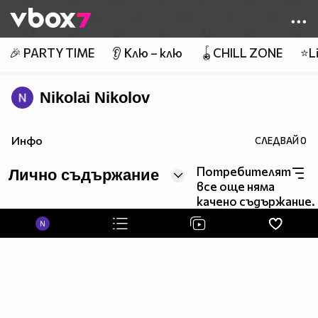
Member of
👾
🎉 PARTY TIME
👂 Клю – клю
🪀CHILL ZONE
⭐Li
Nikolai Nikolov
Инфо
СЛЕДВАЙ
0
Потребителят
Лично съдържание
все още няма
качено съдържание.