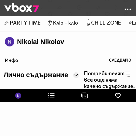
Member of
👾
🎉 PARTY TIME
👂 Клю – клю
🪀CHILL ZONE
⭐Li
Nikolai Nikolov
Инфо
СЛЕДВАЙ
0
Потребителят
Лично съдържание
все още няма
качено съдържание.