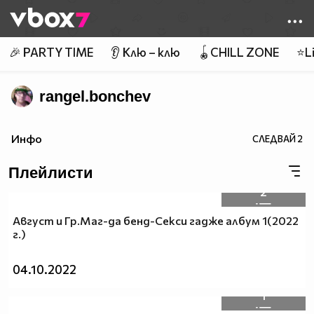
Member of
👾
🎉 PARTY TIME
👂 Клю – клю
🪀CHILL ZONE
⭐Li
rangel.bonchev
Инфо
СЛЕДВАЙ
2
Плейлисти
2
Август и Гр.Маг-да бенд-Секси гадже албум 1(2022
г.)
04.10.2022
1