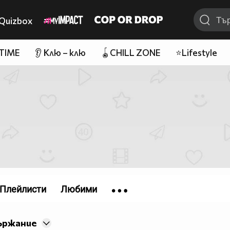
Quizbox
 TIME
👂 Клю – клю
🪀CHILL ZONE
⭐Lifestyle
Плейлисти
Любими
ържание