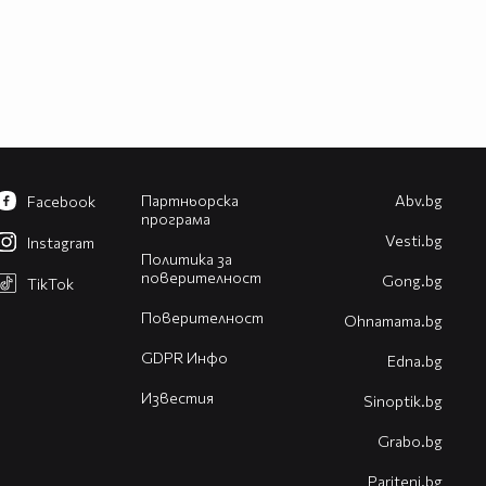
Партньорска
Abv.bg
Facebook
програма
Vesti.bg
Instagram
Политика за
поверителност
Gong.bg
TikTok
Поверителност
Оhnamama.bg
GDPR Инфо
Edna.bg
Известия
Sinoptik.bg
Grabo.bg
Pariteni.bg