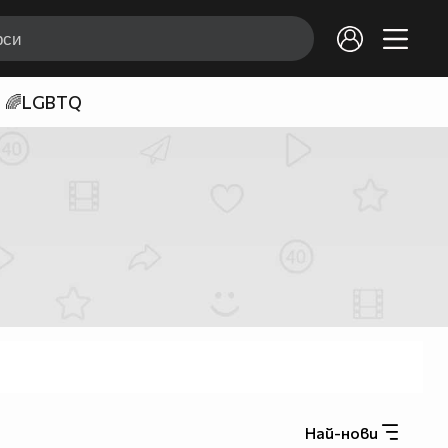
🌈LGBTQ
Най-нови