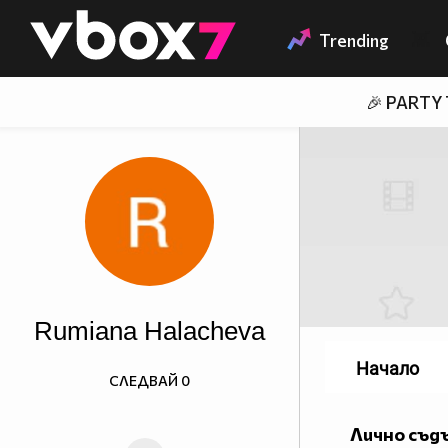
Member of
👾
Trending
🎉 PARTY
Rumiana Halacheva
Начало
СЛЕДВАЙ
0
Лично съд