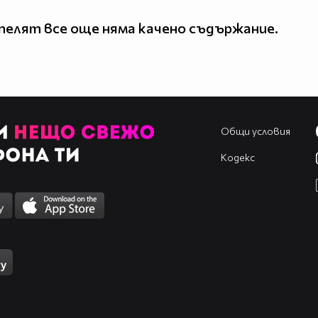
елят все още няма качено съдържание.
Общи условия
Кодекс