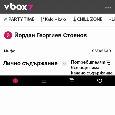
Member of
👾
🎉 PARTY TIME
👂 Клю – клю
🪀CHILL ZONE
⭐Li
Йордан Георгиев Стоянов
Инфо
СЛЕДВАЙ
0
Потребителят
Лично съдържание
все още няма
качено съдържание.