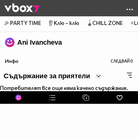
Member of
👾
🎉 PARTY TIME
👂 Клю – клю
🪀CHILL ZONE
⭐Li
Ani Ivancheva
Инфо
СЛЕДВАЙ
0
Съдържание за приятели
Потребителят все още няма качено съдържание.