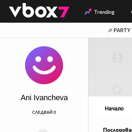
Member of
👾
Trending
🎉 PARTY
Ani Ivancheva
Начало
СЛЕДВАЙ
0
Последова