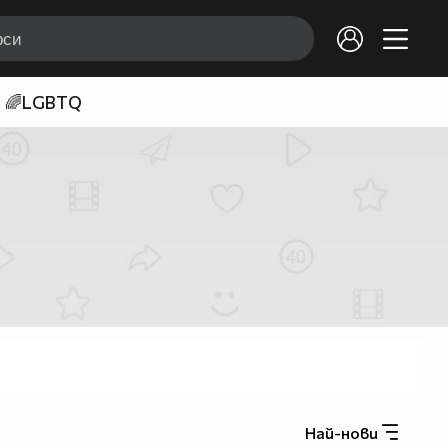
🌈LGBTQ
Най-нови