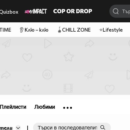
Quizbox
 TIME
👂 Клю – клю
🪀CHILL ZONE
⭐Lifestyle
Плейлисти
Любими
|
тели