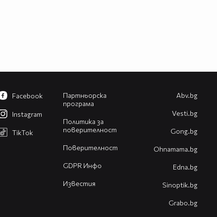
Партньорска
Abv.bg
Facebook
програма
Vesti.bg
Instagram
Политика за
поверителност
Gong.bg
TikTok
Поверителност
Оhnamama.bg
GDPR Инфо
Edna.bg
Известия
Sinoptik.bg
Grabo.bg