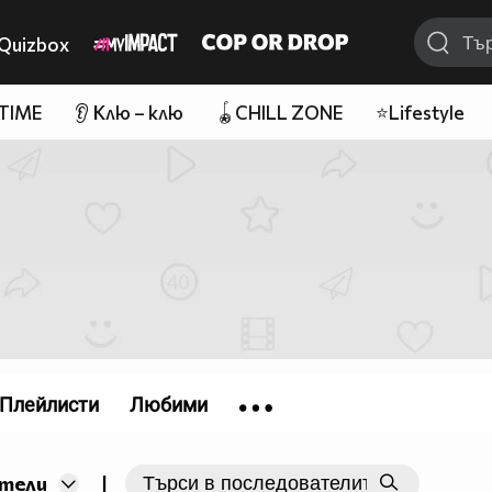
Quizbox
 TIME
👂 Клю – клю
🪀CHILL ZONE
⭐Lifestyle
Плейлисти
Любими
|
тели