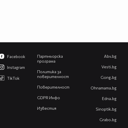
Партньорска
Abv.bg
Facebook
програма
Vesti.bg
Instagram
Политика за
поверителност
Gong.bg
TikTok
Поверителност
Оhnamama.bg
GDPR Инфо
Edna.bg
Известия
Sinoptik.bg
Grabo.bg