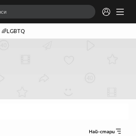
🌈LGBTQ
Най-стари