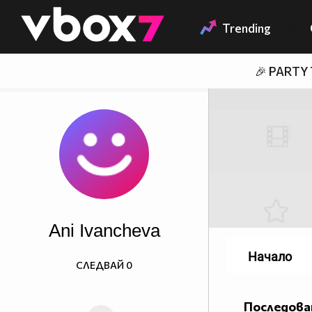
Member of
👾
Trending
🎉 PARTY
Ani Ivancheva
Начало
СЛЕДВАЙ
0
Последова