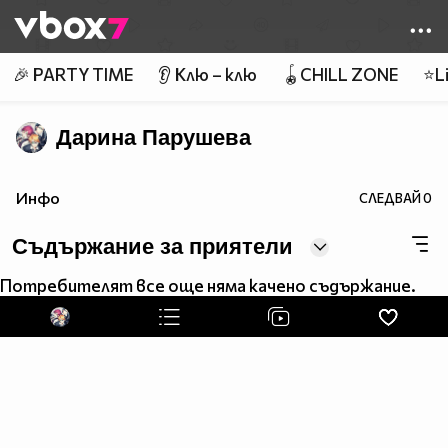
Member of
👾
🎉 PARTY TIME
👂 Клю – клю
🪀CHILL ZONE
⭐Li
Дарина Парушева
Инфо
СЛЕДВАЙ
0
Съдържание за приятели
Потребителят все още няма качено съдържание.