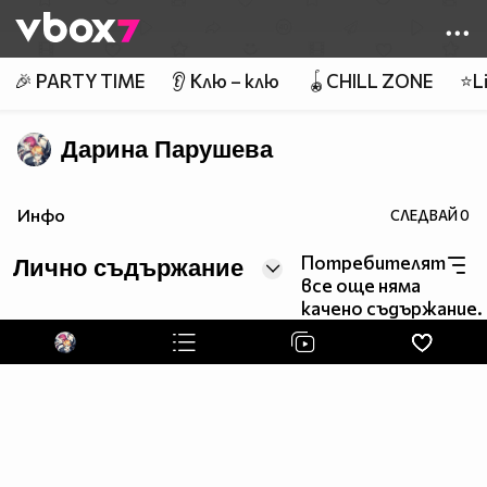
Member of
👾
🎉 PARTY TIME
👂 Клю – клю
🪀CHILL ZONE
⭐Li
Дарина Парушева
Инфо
СЛЕДВАЙ
0
Потребителят
Лично съдържание
все още няма
качено съдържание.