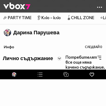
Member of
👾
🎉 PARTY TIME
👂 Клю – клю
🪀CHILL ZONE
⭐Li
Дарина Парушева
Инфо
СЛЕДВАЙ
0
Потребителят
Лично съдържание
все още няма
качено съдържание.