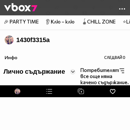
Member of
👾
🎉 PARTY TIME
👂 Клю – клю
🪀CHILL ZONE
⭐Li
1430f3315a
Инфо
СЛЕДВАЙ
0
Потребителят
Лично съдържание
все още няма
качено съдържание.