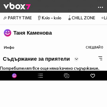
Member of
👾
🎉 PARTY TIME
👂 Клю – клю
🪀CHILL ZONE
⭐Li
Таня Каменова
Инфо
СЛЕДВАЙ
0
Съдържание за приятели
Потребителят все още няма качено съдържание.