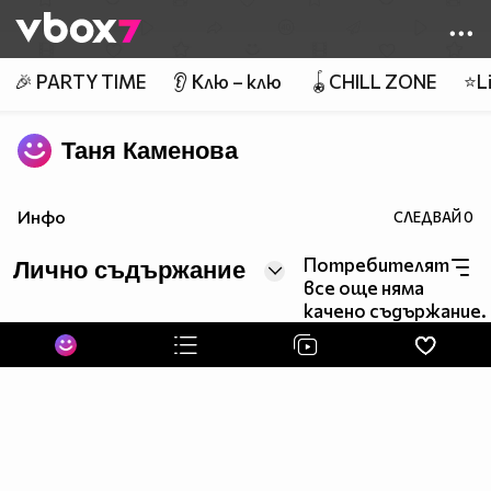
Member of
👾
🎉 PARTY TIME
👂 Клю – клю
🪀CHILL ZONE
⭐Li
Таня Каменова
Инфо
СЛЕДВАЙ
0
Потребителят
Лично съдържание
все още няма
качено съдържание.