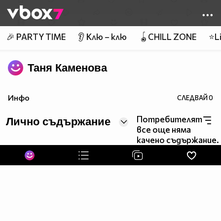
Member of
👾
🎉 PARTY TIME
👂 Клю – клю
🪀CHILL ZONE
⭐Li
Таня Каменова
Инфо
СЛЕДВАЙ
0
Потребителят
Лично съдържание
все още няма
качено съдържание.