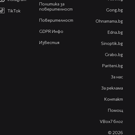
Политика за
поверителност
Gong.bg
TikTok
Поверителност
Оhnamama.bg
GDPR Инфо
Edna.bg
Известия
Sinoptik.bg
Grabo.bg
Pariteni.bg
За нас
За реклама
Контакт
Помощ
VBox7 блог
© 2026