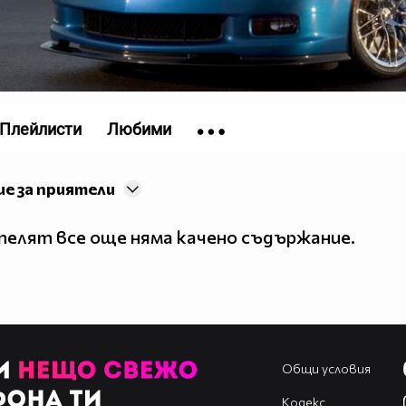
Плейлисти
Любими
е за приятели
елят все още няма качено съдържание.
Общи условия
Кодекс