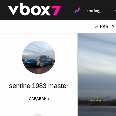
Member of
👾
Trending
🎉 PARTY
sentinel1983 master
СЛЕДВАЙ
1