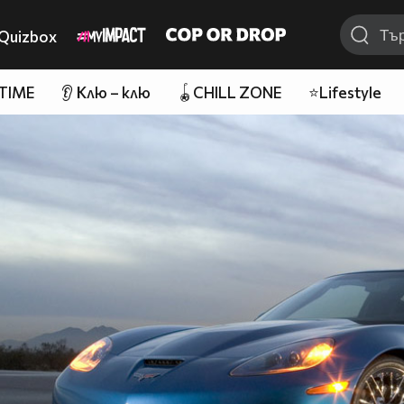
Quizbox
 TIME
👂 Клю – клю
🪀CHILL ZONE
⭐Lifestyle