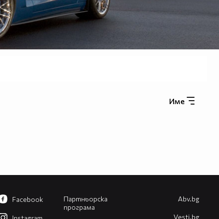
Име
Партньорска
Abv.bg
Facebook
програма
Vesti.bg
Instagram