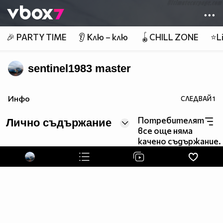
Member of
👾
🎉 PARTY TIME
👂 Клю – клю
🪀CHILL ZONE
⭐Li
sentinel1983 master
Инфо
СЛЕДВАЙ
1
Потребителят
Лично съдържание
все още няма
качено съдържание.