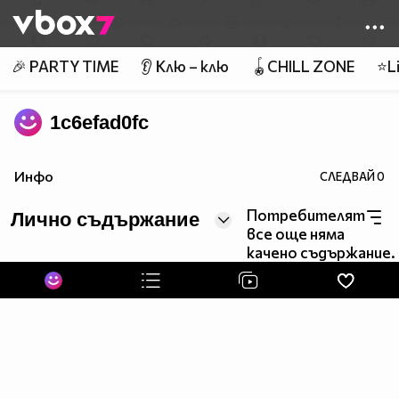
Member of
👾
🎉 PARTY TIME
👂 Клю – клю
🪀CHILL ZONE
⭐Li
1c6efad0fc
Инфо
СЛЕДВАЙ
0
Потребителят
Лично съдържание
все още няма
качено съдържание.