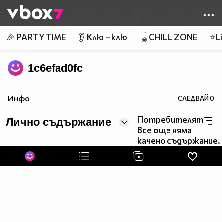
Member of
👾
🎉 PARTY TIME
👂 Клю – клю
🪀CHILL ZONE
⭐Li
1c6efad0fc
Инфо
СЛЕДВАЙ
0
Потребителят
Лично съдържание
все още няма
качено съдържание.