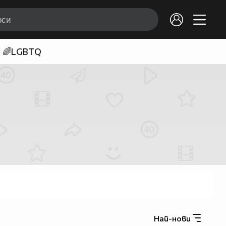
🌈LGBTQ
Най-нови