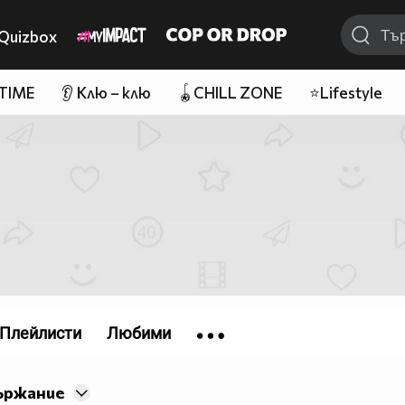
Quizbox
 TIME
👂 Клю – клю
🪀CHILL ZONE
⭐Lifestyle
Плейлисти
Любими
ържание