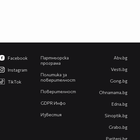
Партньорска
Abv.bg
Facebook
програма
Vesti.bg
Instagram
Политика за
поверителност
Gong.bg
TikTok
Поверителност
Оhnamama.bg
GDPR Инфо
Edna.bg
Известия
Sinoptik.bg
Grabo.bg
Pariteni.bg