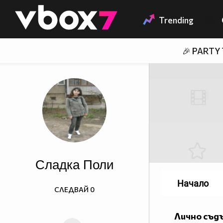
Member of
👾
Trending
🎉 PARTY
Сладка Поли
Начало
СЛЕДВАЙ
0
Лично съд