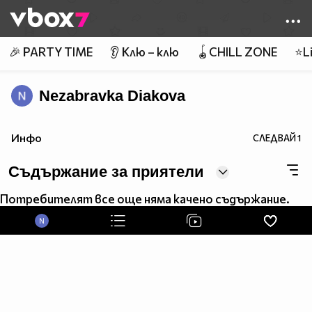
Member of
👾
🎉 PARTY TIME
👂 Клю – клю
🪀CHILL ZONE
⭐Li
Nezabravka Diakova
Инфо
СЛЕДВАЙ
1
Съдържание за приятели
Потребителят все още няма качено съдържание.