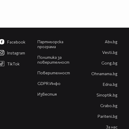
Партньорска
Abv.bg
Facebook
програма
Vesti.bg
Instagram
Политика за
поверителност
Gong.bg
TikTok
Поверителност
Оhnamama.bg
GDPR Инфо
Edna.bg
Известия
Sinoptik.bg
Grabo.bg
Pariteni.bg
За нас