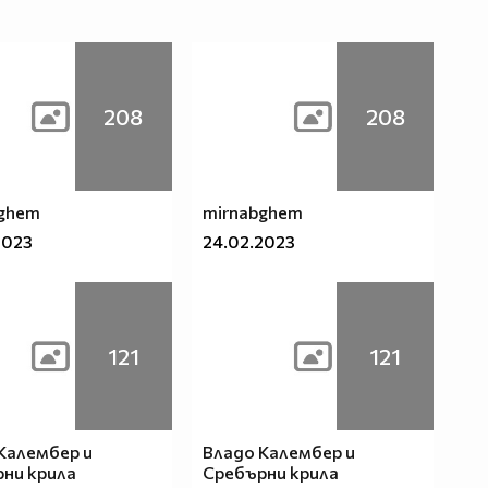
208
208
bghem
mirnabghem
2023
24.02.2023
121
121
Калембер и
Владо Калембер и
ни крила
Сребърни крила