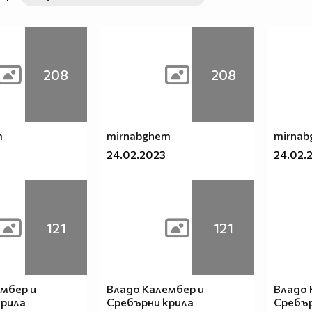
208
208
m
mirnabghem
mirna
24.02.2023
24.02.
121
121
мбер и
Владо Калембер и
Владо 
крила
Сребърни крила
Сребър