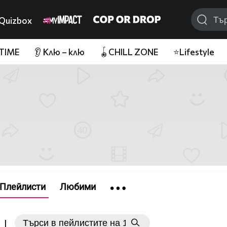
Quizbox
 TIME
👂 Клю – клю
🪀CHILL ZONE
⭐Lifestyle
Плейлисти
Любими
|