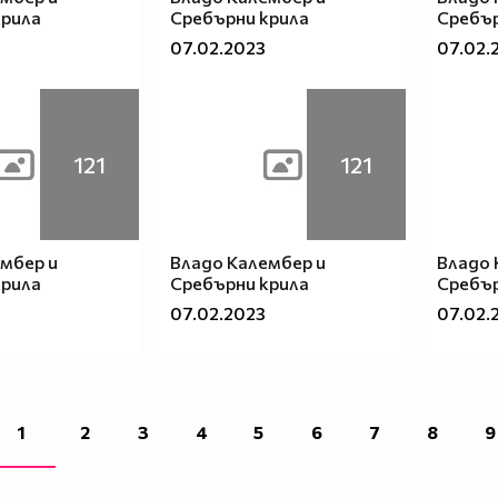
крила
Сребърни крила
Сребър
07.02.2023
07.02.
121
121
мбер и
Владо Калембер и
Владо 
крила
Сребърни крила
Сребър
07.02.2023
07.02.
1
2
3
4
5
6
7
8
9