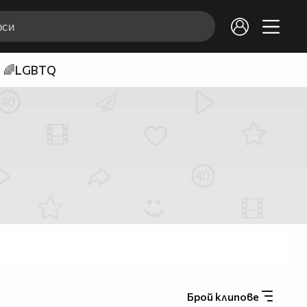
🌈LGBTQ
Брой клипове