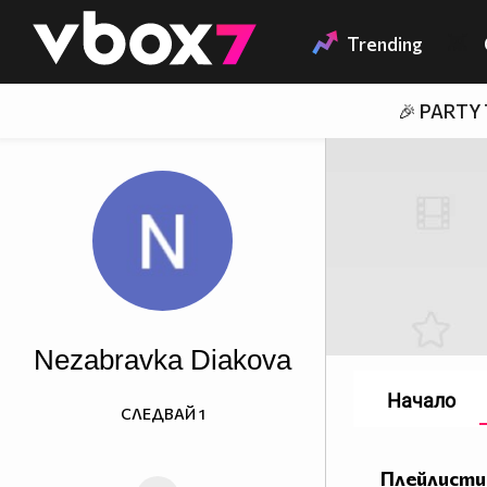
Member of
👾
Trending
🎉 PARTY
Nezabravka Diakova
Начало
СЛЕДВАЙ
1
Плейлисти