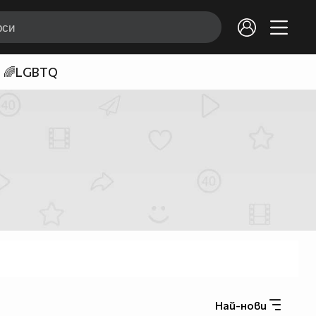
🌈LGBTQ
Най-нови