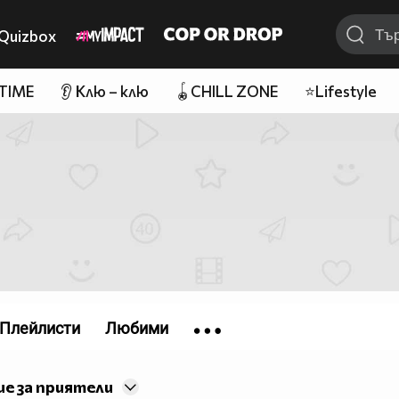
Quizbox
 TIME
👂 Клю – клю
🪀CHILL ZONE
⭐Lifestyle
Плейлисти
Любими
е за приятели