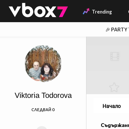
Member of
👾
Trending
🎉 PARTY
Viktoria Todorova
Начало
СЛЕДВАЙ
0
Съдържани