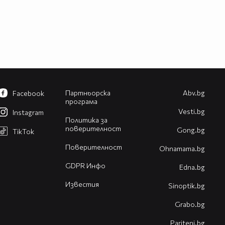
Партньорска
Abv.bg
Facebook
програма
Vesti.bg
Instagram
Политика за
поверителност
Gong.bg
TikTok
Поверителност
Оhnamama.bg
GDPR Инфо
Edna.bg
Известия
Sinoptik.bg
Grabo.bg
Pariteni.bg