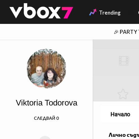
Member of
👾
Trending
🎉 PARTY
Viktoria Todorova
Начало
СЛЕДВАЙ
0
Лично съд