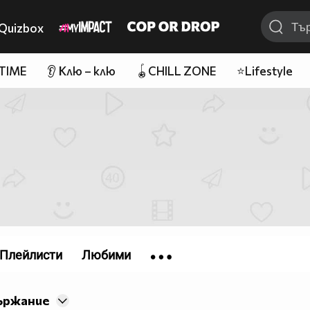
Quizbox
 TIME
👂 Клю – клю
🪀CHILL ZONE
⭐Lifestyle
Плейлисти
Любими
ържание