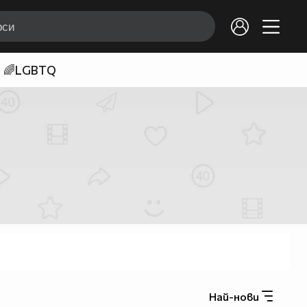
🌈LGBTQ
Най-нови