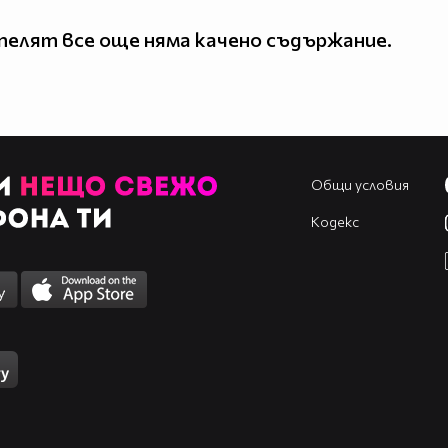
елят все още няма качено съдържание.
Общи условия
Кодекс