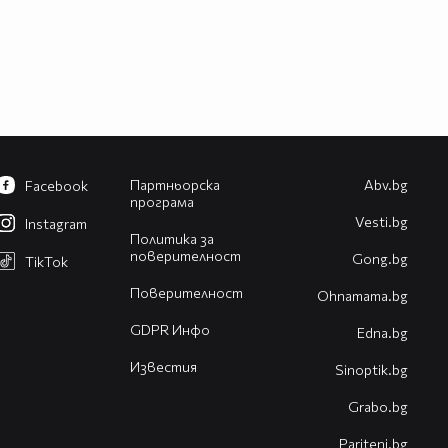
Партньорска
Abv.bg
Facebook
програма
Vesti.bg
Instagram
Политика за
поверителност
Gong.bg
TikTok
Поверителност
Оhnamama.bg
GDPR Инфо
Edna.bg
Известия
Sinoptik.bg
Grabo.bg
Pariteni.bg