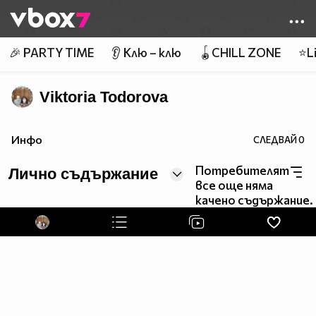
Member of
👾
🎉 PARTY TIME
👂 Клю – клю
🪀CHILL ZONE
⭐Li
Viktoria Todorova
Инфо
СЛЕДВАЙ
0
Потребителят
Лично съдържание
все още няма
качено съдържание.