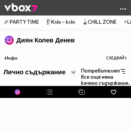
Member of
👾
🎉 PARTY TIME
👂 Клю – клю
🪀CHILL ZONE
⭐Li
Диян Колев Денев
Инфо
СЛЕДВАЙ
1
Потребителят
Лично съдържание
все още няма
качено съдържание.