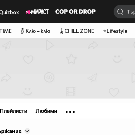
Quizbox
 TIME
👂 Клю – клю
🪀CHILL ZONE
⭐Lifestyle
Плейлисти
Любими
ържание