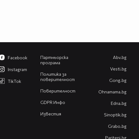
Партньорска
Abv.bg
Facebook
програма
Vesti.bg
Instagram
Политика за
поверителност
Gong.bg
TikTok
Поверителност
Оhnamama.bg
GDPR Инфо
Edna.bg
Известия
Sinoptik.bg
Grabo.bg
Pariteni.bg