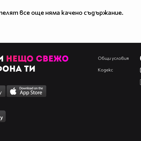
елят все още няма качено съдържание.
Общи условия
Кодекс