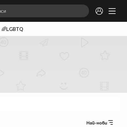
🌈LGBTQ
Най-нови