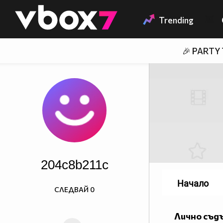
Member of
👾
Trending
🎉 PARTY
204c8b211c
Начало
СЛЕДВАЙ
0
Лично съд