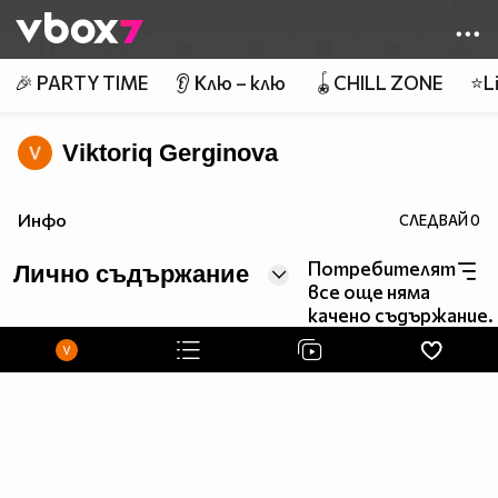
Member of
👾
🎉 PARTY TIME
👂 Клю – клю
🪀CHILL ZONE
⭐Li
Viktoriq Gerginova
Инфо
СЛЕДВАЙ
0
Потребителят
Лично съдържание
все още няма
качено съдържание.