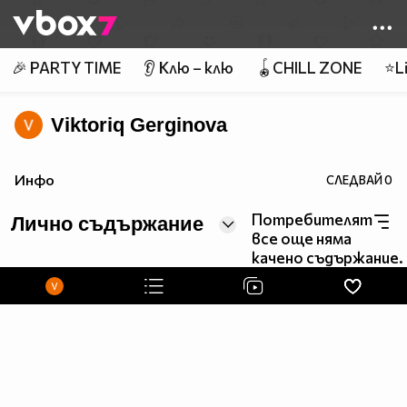
Member of
👾
🎉 PARTY TIME
👂 Клю – клю
🪀CHILL ZONE
⭐Li
Viktoriq Gerginova
Инфо
СЛЕДВАЙ
0
Потребителят
Лично съдържание
все още няма
качено съдържание.