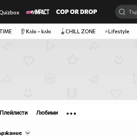
Quizbox
 TIME
👂 Клю – клю
🪀CHILL ZONE
⭐Lifestyle
Плейлисти
Любими
ържание