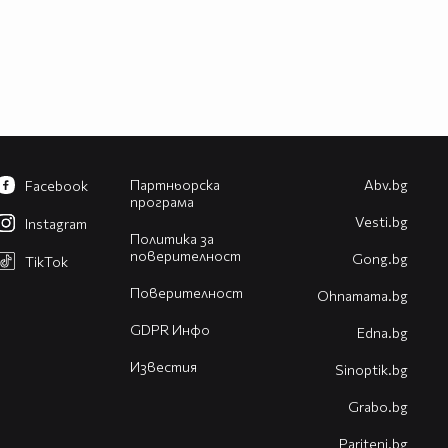
Партньорска
Abv.bg
Facebook
програма
Vesti.bg
Instagram
Политика за
поверителност
Gong.bg
TikTok
Поверителност
Оhnamama.bg
GDPR Инфо
Edna.bg
Известия
Sinoptik.bg
Grabo.bg
Pariteni.bg