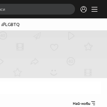
🌈LGBTQ
Най-нови