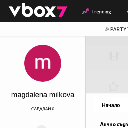
Member of
👾
Trending
🎉 PARTY
magdalena milkova
Начало
СЛЕДВАЙ
0
Лично съд