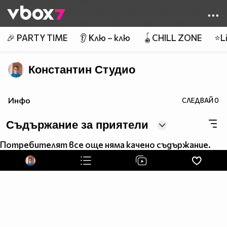
Member of
👾
🎉 PARTY TIME
👂 Клю – клю
🪀CHILL ZONE
⭐Li
Константин Студио
Инфо
СЛЕДВАЙ
0
Съдържание за приятели
Потребителят все още няма качено съдържание.