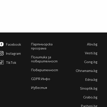
Партньорска
Abv.bg
Facebook
програма
Vesti.bg
Instagram
Политика за
поверителност
Gong.bg
TikTok
Поверителност
Оhnamama.bg
GDPR Инфо
Edna.bg
Известия
Sinoptik.bg
Grabo.bg
Pariteni.bg