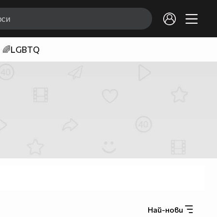
🌈LGBTQ
Най-нови