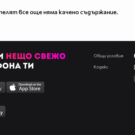
елят все още няма качено съдържание.
Общи условия
Кодекс