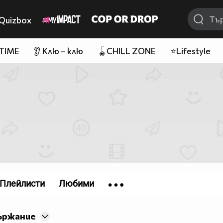
Quizbox
 TIME
👂 Клю – клю
🪀CHILL ZONE
⭐Lifestyle
Плейлисти
Любими
ържание