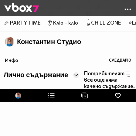
Member of
👾
🎉 PARTY TIME
👂 Клю – клю
🪀CHILL ZONE
⭐Li
Константин Студио
Инфо
СЛЕДВАЙ
0
Потребителят
Лично съдържание
все още няма
качено съдържание.