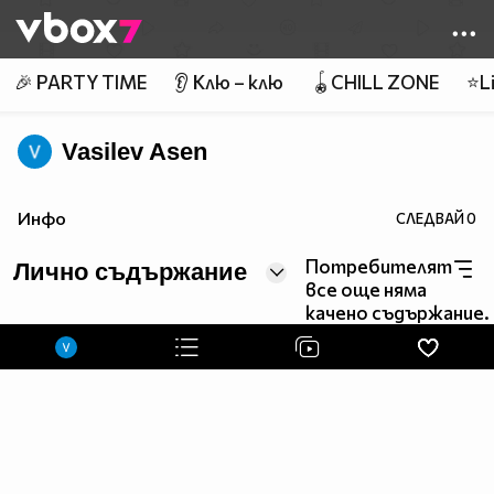
Member of
👾
🎉 PARTY TIME
👂 Клю – клю
🪀CHILL ZONE
⭐Li
Vasilev Asen
Инфо
СЛЕДВАЙ
0
Потребителят
Лично съдържание
все още няма
качено съдържание.