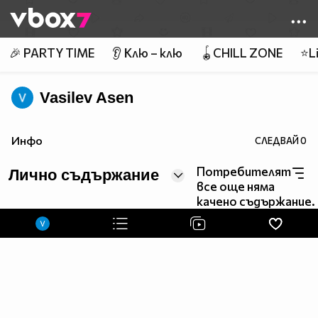
Member of
👾
🎉 PARTY TIME
👂 Клю – клю
🪀CHILL ZONE
⭐Li
Vasilev Asen
Инфо
СЛЕДВАЙ
0
Потребителят
Лично съдържание
все още няма
качено съдържание.